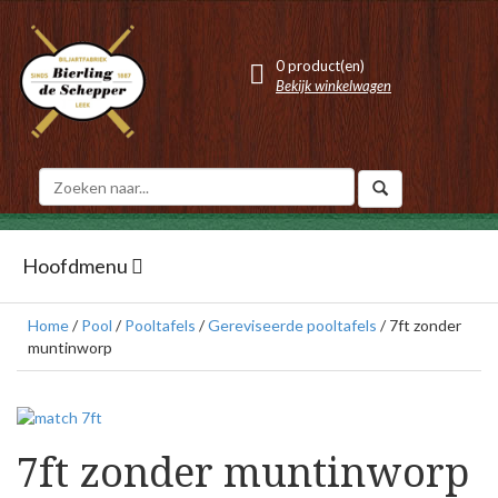
0 product(en)
Bekijk winkelwagen
Hoofdmenu
Home
/
Pool
/
Pooltafels
/
Gereviseerde pooltafels
/ 7ft zonder
muntinworp
7ft zonder muntinworp