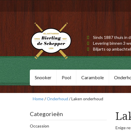
Sinds 1887 thuis in d
Levering binnen 3 w
Biljarts op ambachtel
Snooker
Pool
Carambole
Onderh
Home
/
Onderhoud
/ Laken onderhoud
La
Categorieën
Occassion
Enige re