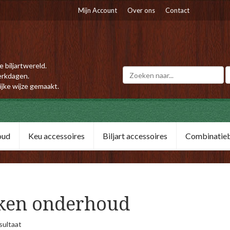
Mijn Account
Over ons
Contact
e biljartwereld.
erkdagen.
ijke wijze gemaakt.
oud
Keu accessoires
Biljart accessoires
Combinatiebi
ken onderhoud
sultaat