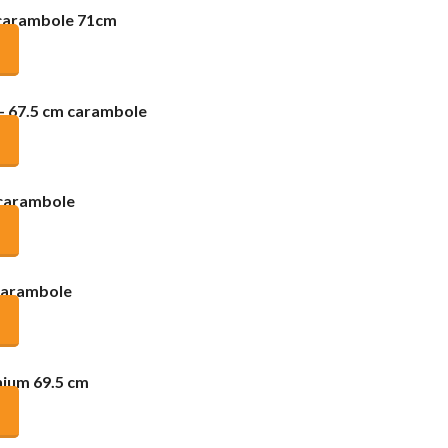
 carambole 71cm
 67.5 cm carambole
 carambole
carambole
hium 69.5 cm