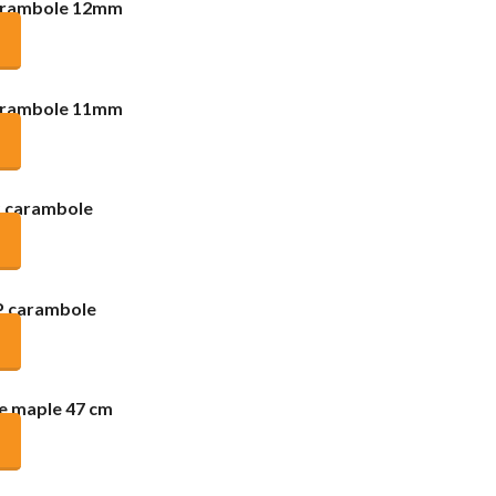
carambole 12mm
carambole 11mm
P carambole
P carambole
e maple 47 cm