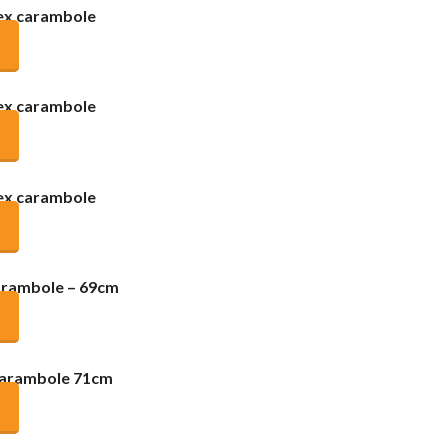
lex carambole
lex carambole
lex carambole
carambole – 69cm
carambole 71cm