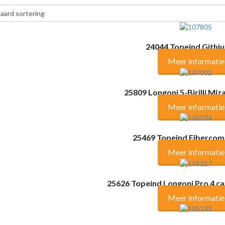
24044 Topeind Gith
Meer informatie
25809 Longoni 5-Birilli Miz
Meer informatie
25469 Topeind Fibercom
Meer informatie
25626 Topeind Longoni Pro 4 c
Meer informatie