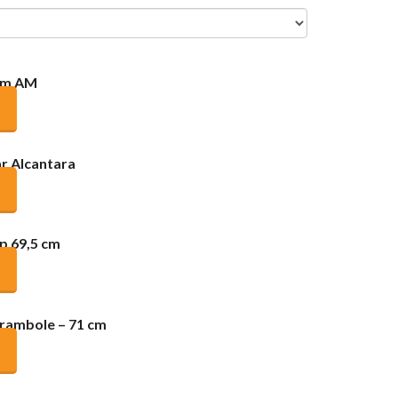
ium AM
ar Alcantara
p 69,5 cm
arambole – 71 cm