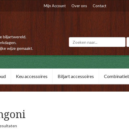
Mijn Account
Over ons
Contact
e biljartwereld.
erkdagen.
ijke wijze gemaakt.
oud
Keu accessoires
Biljart accessoires
Combinatiebi
ngoni
resultaten