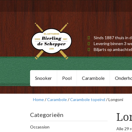
Sinds 1887 thuis in d
Levering binnen 3 w
Biljarts op ambachtel
Snooker
Pool
Carambole
Onderh
Home
/
Carambole
/
Carambole topeind
/ Longoni
Lo
Categorieën
Occassion
Alle 29 