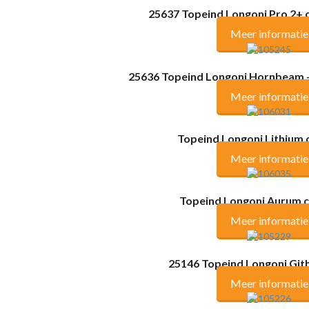
25637 Topeind Longoni Pro 2+
Meer informatie
25636 Topeind Longoni Hornbeam –
Meer informatie
Topeind Longoni Lithium
Meer informatie
Topeind Longoni Aurum 
Meer informatie
25146 Topeind Longoni Git
Meer informatie