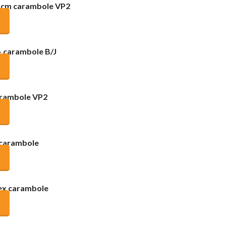
1 cm carambole VP2
– carambole B/J
arambole VP2
 carambole
lex carambole